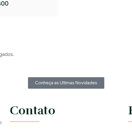
300
ogados.
Conheça as Ultimas Novidades
Contato
o